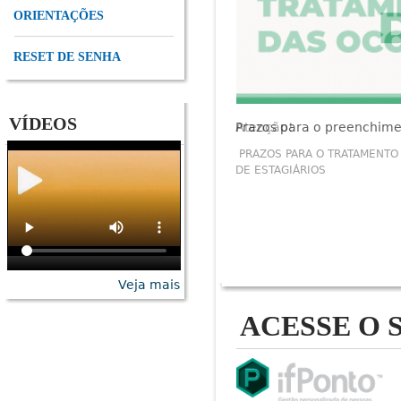
ORIENTAÇÕES
RESET DE SENHA
VÍDEOS
Prazos para o preenchime
Atenção!
PRAZOS PARA O TRATAMENTO 
DE ESTAGIÁRIOS
Veja mais
ACESSE O 