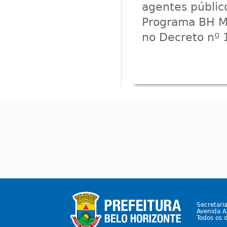
agentes públic
Programa BH Me
no Decreto nº 
Secretari
Avenida A
Todos os 